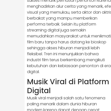
sukses menarik perhatian penonton karena
menghadirkan alur cerita yang menarik, efe
visual yang memukau, serta aktor dan aktri
berbakat yang mampu memberikan
performa terbaik. Selain itu platform
streaming digital juga semakin
memudahkan masyarakat untuk menikmati
film baru tanpa harus datang ke bioskop
sehingga akses hiburan menjadi lebih
fleksibel. Tren ini menunjukkan bahwa
industri film terus berkembang mengikuti
kebutuhan dan kebiasaan penonton di era
digital.
Musik Viral di Platform
Digital
Musik viral menjadi salah satu fenomena
paling menarik dalam dunia hiburan
modern karena dapat dengan cepat