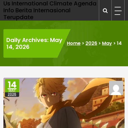
Us International Climate Agenda
Skip
Info Berita Internasional
to
Terupdate
content
Daily Archives: May
Home
>
2026
>
May
>
14
14, 2026
14
MAY
2026