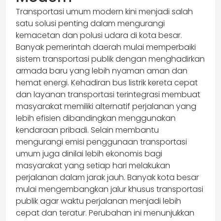
Transportasi umum modern kini menjadi salah
satu solusi penting dalam mengurangi
kemacetan dan polusi udara di kota besar.
Banyak pemerintah daerah mulai memperbaiki
sistem transportasi publik dengan menghadirkan
armada baru yang lebih nyaman aman dan
hemat energi. Kehadiran bus listrik kereta cepat
dan layanan transportasi terintegrasi membuat
masyarakat memiliki alternatif perjalanan yang
lebih efisien dibandingkan menggunakan
kendaraan pribadi. Selain membantu
mengurangi emisi penggunaan transportasi
umum juga dinilai lebih ekonomis bagi
masyarakat yang setiap hari melakukan
perjalanan dalam jarak jauh. Banyak kota besar
mulai mengembangkan jalur khusus transportasi
publik agar waktu perjalanan menjadi lebih
cepat dan teratur. Perubahan ini menunjukkan