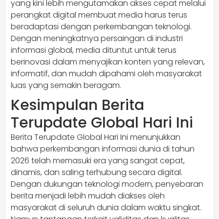
yang kini lebih mengutamakan akses cepat melalui
perangkat digital membuat media harus terus
beradaptasi dengan perkembangan teknologi.
Dengan meningkatnya persaingan di industri
informasi global, media dituntut untuk terus
berinovasi dalam menyajikan konten yang relevan,
informatif, dan mudah dipahami oleh masyarakat
luas yang semakin beragam.
Kesimpulan Berita
Terupdate Global Hari Ini
Berita Terupdate Global Hari Ini menunjukkan
bahwa perkembangan informasi dunia di tahun
2026 telah memasuki era yang sangat cepat,
dinamis, dan saling terhubung secara digital.
Dengan dukungan teknologi modern, penyebaran
berita menjadi lebih mudah diakses oleh
masyarakat di seluruh dunia dalam waktu singkat.