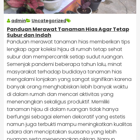
admin
Uncategorized
Panduan Merawat Tanaman Hias Agar Tetap
Subur dan Indah
Panduan merawat tanaman hias memberikan tips
lengkap agar koleksi hijau di rumah tetap sehat
subur dan mempercantik setiap sudut ruangan.
Semenjak pandemi beberapa tahun lalu, minat
masyarakat terhadap budidaya tanaman hias
mengalami lonjakan yang sangat signifikan karena
banyak orang menghabiskan lebih banyak waktu
di dalam rumah dan mencari aktivitas yang
menenangkan sekaligus produktif. Memiliki
tanaman hijau di dalam ruangan tidak hanya
berfungsi sebagai elemen dekoratif yang estetis
namun juga terbukti mampu meningkatkan kualitas
udara dan menciptakan suasana yang lebih
nyaman serta menenangkan pikiran. Namun