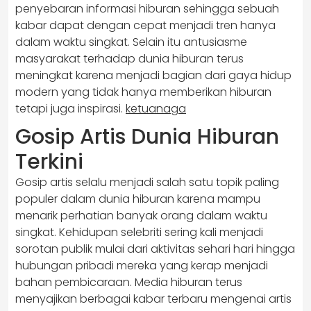
penyebaran informasi hiburan sehingga sebuah
kabar dapat dengan cepat menjadi tren hanya
dalam waktu singkat. Selain itu antusiasme
masyarakat terhadap dunia hiburan terus
meningkat karena menjadi bagian dari gaya hidup
modern yang tidak hanya memberikan hiburan
tetapi juga inspirasi.
ketuanaga
Gosip Artis Dunia Hiburan
Terkini
Gosip artis selalu menjadi salah satu topik paling
populer dalam dunia hiburan karena mampu
menarik perhatian banyak orang dalam waktu
singkat. Kehidupan selebriti sering kali menjadi
sorotan publik mulai dari aktivitas sehari hari hingga
hubungan pribadi mereka yang kerap menjadi
bahan pembicaraan. Media hiburan terus
menyajikan berbagai kabar terbaru mengenai artis