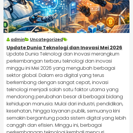
admin
Uncategorized
Update Dunia Teknologi dan Inovasi Mei 2026
Update Dunia Teknologi dan Inovasi merangkum
perkembangan terbaru teknologi dan inovasi
minggu ini Mei 2026 yang mengubah berbagai
sektor global. Dalam era digital yang terus
berkembang dengan sangat cepat, inovasi
teknologi menjadi salah satu faktor utama yang
mendorong perubahan besar di berbagai bidang
kehidupan manusia. Mulai dari industri, pendidikan,
kesehatan, hingga layanan publik, semuanya kini
semakin bergantung pada sistem digital yang lebih
canggih dan efisien. Minggu ini, berbagai
perkembangan teknologi kembali mencuri