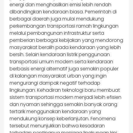
energi dan menghasilkan emisi lebih rendah
dibandingkan kendaraan biasa. Pemerintah di
berbagai daerah juga mulai mendukung
perkembangan transportasi ramah lingkungan
melalui pembangunan infrastruktur serta
pemberian berbagai kebijakan yang mendorong
masyarakat beralih pada kendaraan yang lebih
bersih. Selain kendaraan listrik penggunaan
transportasi umum modern serta kendaraan
berbasis energi alternatif juga semakin populer
di kalangan masyarakat urban yang ingin
mengurangi dampak negatif terhadap
lingkungan. Kehadiran teknologi baru membuat
sistem transportasi modern menjadi lebih efisien
dan nyaman sehingga semakin banyak orang
tertarik menggunakan kendaraan yang
mendukung konsep keberlanjutan. Fenomena
tersebut menunjukkan bahwa kesadaran
terhadap pentingnya menjaga lingkungan kini