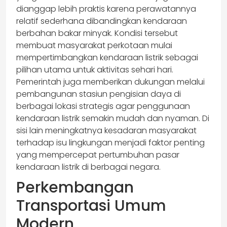
dianggap lebih praktis karena perawatannya
relatif sederhana dibandingkan kendaraan
berbahan bakar minyak. Kondisi tersebut
membuat masyarakat perkotaan mulai
mempertimbangkan kendaraan listrik sebagai
pilihan utama untuk aktivitas sehari hari.
Pemerintah juga memberikan dukungan melalui
pembangunan stasiun pengisian daya di
berbagai lokasi strategis agar penggunaan
kendaraan listrik semakin mudah dan nyaman. Di
sisi lain meningkatnya kesadaran masyarakat
terhadap isu lingkungan menjadi faktor penting
yang mempercepat pertumbuhan pasar
kendaraan listrik di berbagai negara.
Perkembangan
Transportasi Umum
Modern