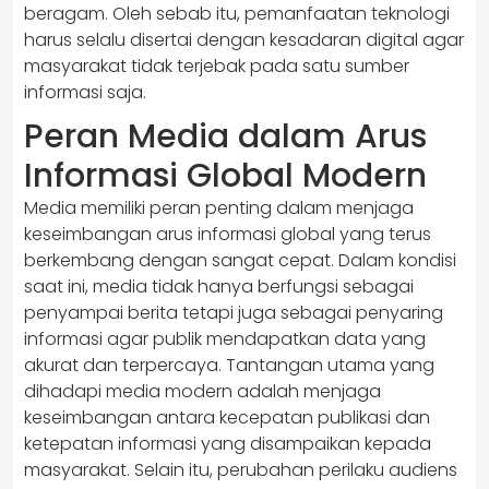
beragam. Oleh sebab itu, pemanfaatan teknologi
harus selalu disertai dengan kesadaran digital agar
masyarakat tidak terjebak pada satu sumber
informasi saja.
Peran Media dalam Arus
Informasi Global Modern
Media memiliki peran penting dalam menjaga
keseimbangan arus informasi global yang terus
berkembang dengan sangat cepat. Dalam kondisi
saat ini, media tidak hanya berfungsi sebagai
penyampai berita tetapi juga sebagai penyaring
informasi agar publik mendapatkan data yang
akurat dan terpercaya. Tantangan utama yang
dihadapi media modern adalah menjaga
keseimbangan antara kecepatan publikasi dan
ketepatan informasi yang disampaikan kepada
masyarakat. Selain itu, perubahan perilaku audiens