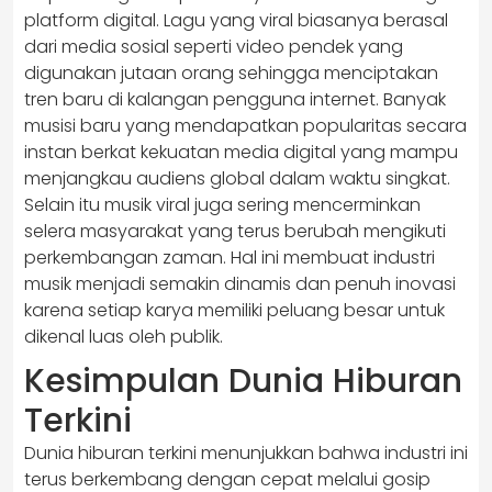
platform digital. Lagu yang viral biasanya berasal
dari media sosial seperti video pendek yang
digunakan jutaan orang sehingga menciptakan
tren baru di kalangan pengguna internet. Banyak
musisi baru yang mendapatkan popularitas secara
instan berkat kekuatan media digital yang mampu
menjangkau audiens global dalam waktu singkat.
Selain itu musik viral juga sering mencerminkan
selera masyarakat yang terus berubah mengikuti
perkembangan zaman. Hal ini membuat industri
musik menjadi semakin dinamis dan penuh inovasi
karena setiap karya memiliki peluang besar untuk
dikenal luas oleh publik.
Kesimpulan Dunia Hiburan
Terkini
Dunia hiburan terkini menunjukkan bahwa industri ini
terus berkembang dengan cepat melalui gosip