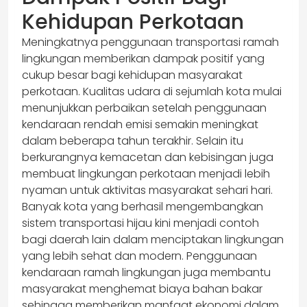
Kehidupan Perkotaan
Meningkatnya penggunaan transportasi ramah
lingkungan memberikan dampak positif yang
cukup besar bagi kehidupan masyarakat
perkotaan. Kualitas udara di sejumlah kota mulai
menunjukkan perbaikan setelah penggunaan
kendaraan rendah emisi semakin meningkat
dalam beberapa tahun terakhir. Selain itu
berkurangnya kemacetan dan kebisingan juga
membuat lingkungan perkotaan menjadi lebih
nyaman untuk aktivitas masyarakat sehari hari.
Banyak kota yang berhasil mengembangkan
sistem transportasi hijau kini menjadi contoh
bagi daerah lain dalam menciptakan lingkungan
yang lebih sehat dan modern. Penggunaan
kendaraan ramah lingkungan juga membantu
masyarakat menghemat biaya bahan bakar
sehingga memberikan manfaat ekonomi dalam