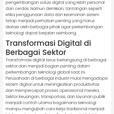
pengembangan solusi digital yang lebih personal
dan cerdas. Namun demikian, tantangan seperti
etika penggunaan data dan keamanan sistem
tetap menjadi perhatian penting yang harus
diatasi oleh berbagai pihak agar perkembangan
teknologi dapat berjalan seimbang.
Transformasi Digital di
Berbagai Sektor
Transformasi digital terus berlangsung di berbagai
sektor dan menjadi bagian penting dalam
perkembangan teknologi global saat ini.
Perusahaan di berbagai industri mulai mengadopsi
sistem digital untuk meningkatkan produktivitas
dan mempercepat proses operasional mereka.
Sektor keuangan, transportasi, dan layanan publik
menjadi contoh utama bagaimana teknologi
mampu mengubah cara kerja tradisional menjadi