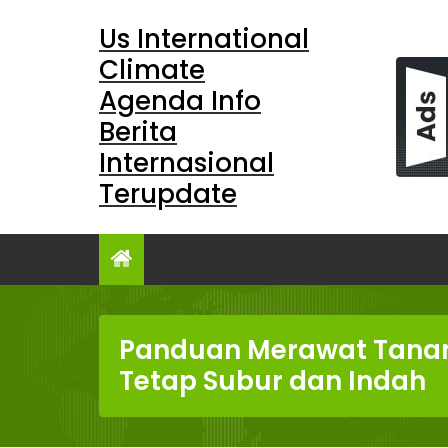
Skip
Us International
to
content
Climate
Agenda Info
Berita
Internasional
Terupdate
Panduan Merawat Tana
Tetap Subur dan Indah