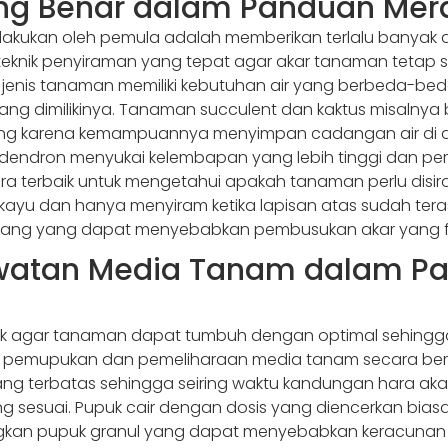
ang Benar dalam Panduan Me
akukan oleh pemula adalah memberikan terlalu banyak at
eknik penyiraman yang tepat agar akar tanaman tetap s
jenis tanaman memiliki kebutuhan air yang berbeda-bed
ang dimilikinya. Tanaman succulent dan kaktus misalnya 
ang karena kemampuannya menyimpan cadangan air di da
dendron menyukai kelembapan yang lebih tinggi dan perl
Cara terbaik untuk mengetahui apakah tanaman perlu di
kayu dan hanya menyiram ketika lapisan atas sudah teras
enang yang dapat menyebabkan pembusukan akar yang f
watan Media Tanam dalam P
tlak agar tanaman dapat tumbuh dengan optimal sehing
pemupukan dan pemeliharaan media tanam secara berk
yang terbatas sehingga seiring waktu kandungan hara ak
 sesuai. Pupuk cair dengan dosis yang diencerkan bia
kan pupuk granul yang dapat menyebabkan keracunan jik