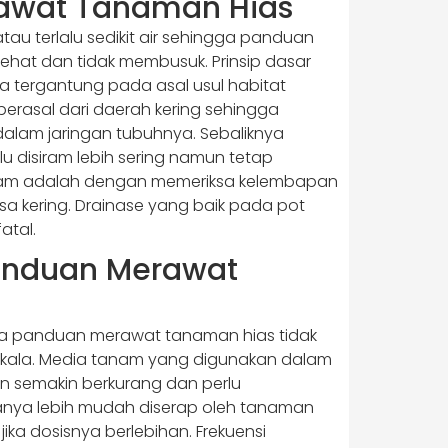
rawat Tanaman Hias
au terlalu sedikit air sehingga panduan
ehat dan tidak membusuk. Prinsip dasar
a tergantung pada asal usul habitat
berasal dari daerah kering sehingga
lam jaringan tubuhnya. Sebaliknya
u disiram lebih sering namun tetap
siram adalah dengan memeriksa kelembapan
a kering. Drainase yang baik pada pot
atal.
anduan Merawat
ga panduan merawat tanaman hias tidak
ala. Media tanam yang digunakan dalam
an semakin berkurang dan perlu
sanya lebih mudah diserap oleh tanaman
a dosisnya berlebihan. Frekuensi