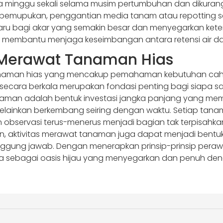
minggu sekali selama musim pertumbuhan dan dikurang
in pemupukan, penggantian media tanam atau repotting se
aru bagi akar yang semakin besar dan menyegarkan keter
membantu menjaga keseimbangan antara retensi air dan 
Merawat Tanaman Hias
naman hias yang mencakup pemahaman kebutuhan cahaya
ra berkala merupakan fondasi penting bagi siapa saja 
naman adalah bentuk investasi jangka panjang yang mem
 melainkan berkembang seiring dengan waktu. Setiap tanam
an observasi terus-menerus menjadi bagian tak terpisahk
n, aktivitas merawat tanaman juga dapat menjadi bentu
anggung jawab. Dengan menerapkan prinsip-prinsip peraw
ya sebagai oasis hijau yang menyegarkan dan penuh de