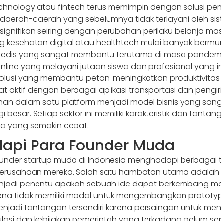
technology atau fintech terus memimpin dengan solusi pem
erah-daerah yang sebelumnya tidak terlayani oleh si
ignifikan seiring dengan perubahan perilaku belanja 
dang kesehatan digital atau healthtech mulai banyak ber
edis yang sangat membantu terutama di masa pandemi.
line yang melayani jutaan siswa dan profesional yang i
olusi yang membantu petani meningkatkan produktivitas da
gat aktif dengan berbagai aplikasi transportasi dan pengi
dalam satu platform menjadi model bisnis yang sangat 
esar. Setiap sektor ini memiliki karakteristik dan tant
ia yang semakin cepat.
api Para Founder Muda
founder startup muda di Indonesia menghadapi berbagai
erusahaan mereka. Salah satu hambatan utama adalah
enjadi penentu apakah sebuah ide dapat berkembang men
karena tidak memiliki modal untuk mengembangkan prototy
menjadi tantangan tersendiri karena persaingan untuk me
egulasi dan kebijakan pemerintah yang terkadang belum 