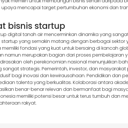
k memilih untuk membangun bisnis sendiri daripada beke
m upaya mencapai target pertumbuhan ekonomi dan tran
 bisnis startup
artup digital tanah air mencerminkan dinamika yang sang
tem startup yang semakin matang dengan berbagai sekt
a memiliki fondasi yang kuat untuk bersaing di kancah g
an namun merupakan bagian dari proses pembelajaran 
 dirasakan oleh perekonomian nasional menunjukkan b
 sangat strategis. Pemerintah, investor, dan masyarakat
sif bagi inovasi dan kewirausahaan. Pendidikan dan pel
ediaan talenta yang berkualitas. Kolaborasi antara akadem
asilkan benar-benar relevan dan bermanfaat bagi masya
ndonesia memiliki potensi besar untuk terus tumbuh dan m
ahteraan rakyat.