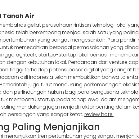
l Tanah Air
air membahas geliat perusahaan rintisan teknologi lokal 
Indonesia telah berkembang menjadi salah satu yang palin
 pertumbuhan yang sangat mengesankan. Para pendiri 
 untuk memecahkan berbagai permasalahan yang dihadapi
ingga agritech, startup-startup lokal berhasil menemuka
 dengan kebutuhan lokal. Pendanaan dari venture capit
n tinggi terhadap potensi pasar digital yang sangat b
ecacorn asli Indonesia telah membuktikan bahwa talenta
Pemerintah juga turut mendukung perkembangan ekosiste
an perlindungan hukum bagi para pengusaha teknologi. 
untuk membantu startup pada tahap awal dalam mengem
an saling mendukung juga menjadi faktor penting dalam k
gah persaingan yang sangat ketat.
review hotel
ng Paling Menjanjikan
 ini menunjukkan tren pertumbuhan yang sangat menjanji