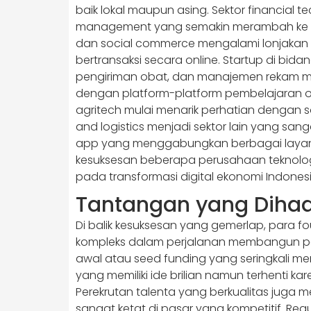
baik lokal maupun asing. Sektor financial 
management yang semakin merambah ke da
dan social commerce mengalami lonjakan s
bertransaksi secara online. Startup di bi
pengiriman obat, dan manajemen rekam m
dengan platform-platform pembelajaran on
agritech mulai menarik perhatian dengan s
and logistics menjadi sektor lain yang san
app yang menggabungkan berbagai layanan 
kesuksesan beberapa perusahaan teknologi b
pada transformasi digital ekonomi Indones
Tantangan yang Dihad
Di balik kesuksesan yang gemerlap, para 
kompleks dalam perjalanan membangun p
awal atau seed funding yang seringkali m
yang memiliki ide brilian namun terhenti 
Perekrutan talenta yang berkualitas juga 
sangat ketat di pasar yang kompetitif. R