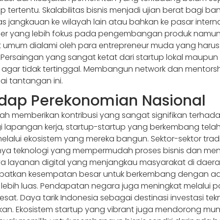
entu. Skalabilitas bisnis menjadi ujian berat bagi bany
 jangkauan ke wilayah lain atau bahkan ke pasar inter
under yang lebih fokus pada pengembangan produk namu
at umum dialami oleh para entrepreneur muda yang haru
. Persaingan yang sangat ketat dari startup lokal maupu
agar tidak tertinggal. Membangun network dan mentorsh
i tantangan ini.
dap Perekonomian Nasional
lah memberikan kontribusi yang sangat signifikan terha
egi lapangan kerja, startup-startup yang berkembang tel
lalui ekosistem yang mereka bangun. Sektor-sektor tradi
ya teknologi yang mempermudah proses bisnis dan mengu
layanan digital yang menjangkau masyarakat di daerah 
patkan kesempatan besar untuk berkembang dengan ada
 lebih luas. Pendapatan negara juga meningkat melalui 
t. Daya tarik Indonesia sebagai destinasi investasi te
an. Ekosistem startup yang vibrant juga mendorong mu