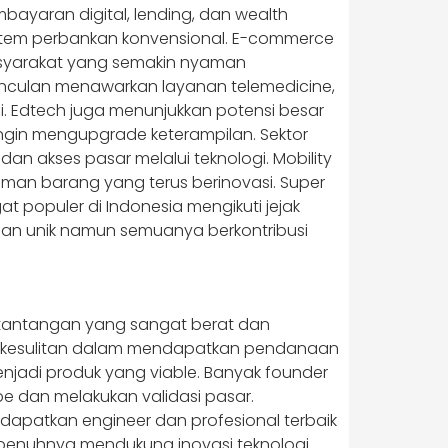
bayaran digital, lending, dan wealth
stem perbankan konvensional. E-commerce
masyarakat yang semakin nyaman
munculan menawarkan layanan telemedicine,
 Edtech juga menunjukkan potensi besar
ngin mengupgrade keterampilan. Sektor
n akses pasar melalui teknologi. Mobility
riman barang yang terus berinovasi. Super
populer di Indonesia mengikuti jejak
angan unik namun semuanya berkontribusi
 tantangan yang sangat berat dan
 kesulitan dalam mendapatkan pendanaan
jadi produk yang viable. Banyak founder
pe dan melakukan validasi pasar.
ndapatkan engineer dan profesional terbaik
sepenuhnya mendukung inovasi teknologi