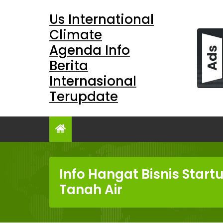
Skip
Us International
to
content
Climate
Agenda Info
Berita
Internasional
Terupdate
Info Hangat Bisnis Startu
Tanah Air