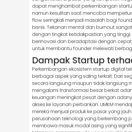
dapat menghambat perkembangan startup tert
namun kesulitan saat mencoba memperluas
flow seringkali menjadi masalah bagi fo
bisnis. Tekanan mental dan burnout sang
dengan tingkat ketidakpastian yang tinggi
berinovasi dan beradaptasi dengan cepat 
untuk membantu founder melewati berbaga
Dampak Startup terha
Perkembangan ekosistem startup digital te
berbagai aspek yang saling terkait. Dari s
secara langsung maupun tidak langsung me
mengalami transformasi besar berkat adan
keuangan meningkat pesat dengan adanya 
akses ke layanan perbankan. UMKM menda
mereka menjual produk ke pasar yang jauh
perusahaan teknologi yang berkembang pesa
membawa masuk modal asing yang signifik