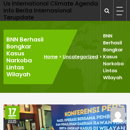
Us International Climate Agenda
Skip
Info Berita Internasional
to
Terupdate
content
BNN
BNN Berhasil
Berhasil
Bongkar
Bongkar
Kasus
Home
>
Uncategorized
>
Kasus
Narkoba
Narkoba
Lintas
Lintas
Wilayah
Wilayah
17
DEC
2025