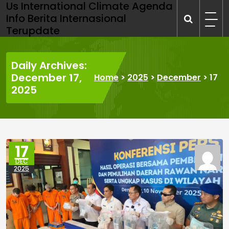
Us International Climate Agenda
Skip
Info Berita Internasional
to
Terupdate
content
Daily Archives:
December 17,
Home
>
2025
>
December
>
17
2025
17
DEC
2025