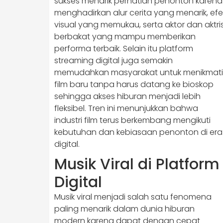
sukses menarik perhatian penonton karena
menghadirkan alur cerita yang menarik, efe
visual yang memukau, serta aktor dan aktri
berbakat yang mampu memberikan
performa terbaik. Selain itu platform
streaming digital juga semakin
memudahkan masyarakat untuk menikmati
film baru tanpa harus datang ke bioskop
sehingga akses hiburan menjadi lebih
fleksibel. Tren ini menunjukkan bahwa
industri film terus berkembang mengikuti
kebutuhan dan kebiasaan penonton di era
digital.
Musik Viral di Platform
Digital
Musik viral menjadi salah satu fenomena
paling menarik dalam dunia hiburan
modern karena dapat dengan cepat