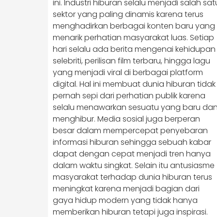
ini. Industri hiburan selalu menjadi salah sat
sektor yang paling dinamis karena terus
menghadirkan berbagai konten baru yang
menarik perhatian masyarakat luas. Setiap
hari selalu ada berita mengenai kehidupan
selebriti, perilisan film terbaru, hingga lagu
yang menjadi viral di berbagai platform
digital. Hal ini membuat dunia hiburan tidak
pernah sepi dari perhatian publik karena
selalu menawarkan sesuatu yang baru da
menghibur. Media sosial juga berperan
besar dalam mempercepat penyebaran
informasi hiburan sehingga sebuah kabar
dapat dengan cepat menjadi tren hanya
dalam waktu singkat. Selain itu antusiasme
masyarakat terhadap dunia hiburan terus
meningkat karena menjadi bagian dari
gaya hidup modern yang tidak hanya
memberikan hiburan tetapi juga inspirasi.