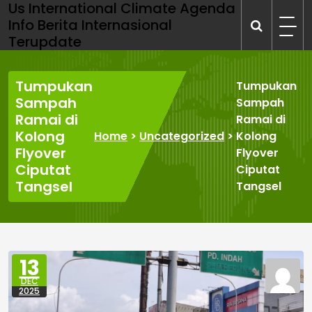
Us International Climate Agenda
Skip
Info Berita Internasional
to
Terupdate
content
Tumpukan
Tumpukan
Sampah
Sampah
Ramai di
Ramai di
Kolong
Home
>
Uncategorized
>
Kolong
Flyover
Flyover
Ciputat
Ciputat
Tangsel
Tangsel
13
DEC
2025