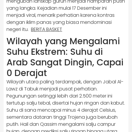
mengubah lanskap gurun menjadi hamparan putih
yang langka. Kejadian mulai 17 Desember ini
menjadi viral, menarik perhatian karena kontras
dengan iklim panas yang biasa mendominasi
negeri itu.
BERITA BASKET
Wilayah yang Mengalami
Suhu Ekstrem: Suhu di
Arab Sangat Dingin, Capai
0 Derajat
Wilayah utara paling terdampak, dengan Jabal Al-
Lawz di Tabuk menjadi pusat perhatian.
Pegunungan setinggi lebih dari 2.500 meter ini
tertutup salju tebal, disertai hujan ringan dan kabut.
Suhu di sana mencapai minus 4 derajat Celsius,
sementara dataran tinggi Trojena juga berubah
putih. Hail dan Qassim mengalami salju campur
hujan, dengan prediksi salju ringan hingga utara