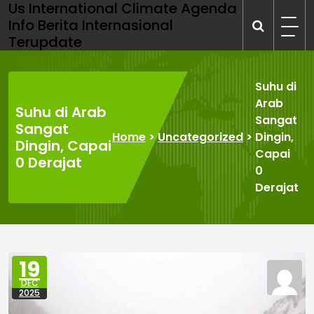
Us International Climate Agenda
Skip
Info Berita Internasional
to
Terupdate
content
Suhu di
Arab
Suhu di Arab
Sangat
Sangat
Home
>
Uncategorized
>
Dingin,
Dingin, Capai
Capai
0 Derajat
0
Derajat
19
DEC
2025