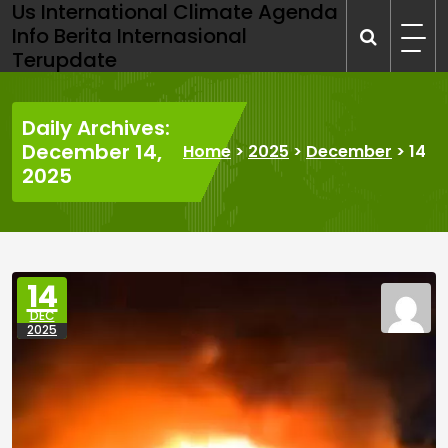
Us International Climate Agenda
Skip
Info Berita Internasional
to
Terupdate
content
Daily Archives:
December 14,
Home
>
2025
>
December
>
14
2025
14
DEC
2025