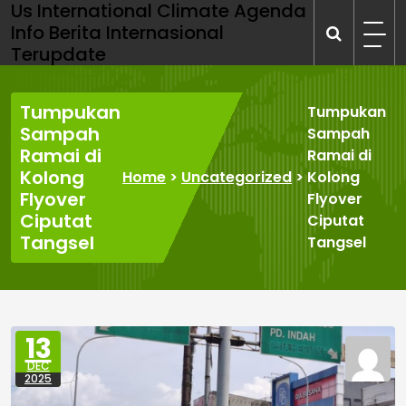
Us International Climate Agenda
Skip
Info Berita Internasional
to
Terupdate
content
Tumpukan
Tumpukan
Sampah
Sampah
Ramai di
Ramai di
Kolong
Home
>
Uncategorized
>
Kolong
Flyover
Flyover
Ciputat
Ciputat
Tangsel
Tangsel
13
DEC
2025