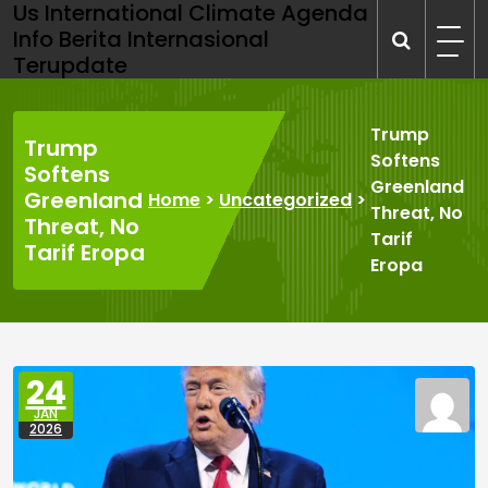
Us International Climate Agenda
Skip
Info Berita Internasional
to
Terupdate
content
Trump
Trump
Softens
Softens
Greenland
Greenland
Home
>
Uncategorized
>
Threat, No
Threat, No
Tarif
Tarif Eropa
Eropa
24
JAN
2026