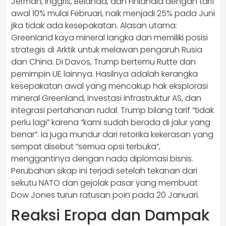
Jerman, Inggris, Belanda, dan Finlandia dengan tarif
awal 10% mulai Februari, naik menjadi 25% pada Juni
jika tidak ada kesepakatan. Alasan utama:
Greenland kaya mineral langka dan memiliki posisi
strategis di Arktik untuk melawan pengaruh Rusia
dan China. Di Davos, Trump bertemu Rutte dan
pemimpin UE lainnya. Hasilnya adalah kerangka
kesepakatan awal yang mencakup hak eksplorasi
mineral Greenland, investasi infrastruktur AS, dan
integrasi pertahanan rudal. Trump bilang tarif “tidak
perlu lagi” karena “kami sudah berada di jalur yang
benar”. Ia juga mundur dari retorika kekerasan yang
sempat disebut “semua opsi terbuka”,
menggantinya dengan nada diplomasi bisnis.
Perubahan sikap ini terjadi setelah tekanan dari
sekutu NATO dan gejolak pasar yang membuat
Dow Jones turun ratusan poin pada 20 Januari.
Reaksi Eropa dan Dampak