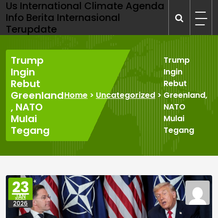
Us International Climate Agenda
Skip
Info Berita Internasional
to
Terupdate
content
Trump
Trump
Ingin
Ingin
Rebut
Rebut
Greenland
Home
>
Uncategorized
>
Greenland,
, NATO
NATO
Mulai
Mulai
Tegang
Tegang
23
JAN
2026