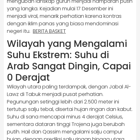
mengubah lanskap gurun menjadi hamparan putih
yang langka. Kejadian mulai 17 Desember ini
menjadi viral, menarik perhatian karena kontras
dengan iklim panas yang biasa mendominasi
negeri itu.
BERITA BASKET
Wilayah yang Mengalami
Suhu Ekstrem: Suhu di
Arab Sangat Dingin, Capai
0 Derajat
Wilayah utara paling terdampak, dengan Jabal Al-
Lawz di Tabuk menjadi pusat perhatian.
Pegunungan setinggi lebih dari 2.500 meter ini
tertutup salju tebal, disertai hujan ringan dan kabut.
Suhu di sana mencapai minus 4 derajat Celsius,
sementara dataran tinggi Trojena juga berubah
putih. Hail dan Qassim mengalami salju campur
hujan, dengan prediksi salju ringan hingga utara