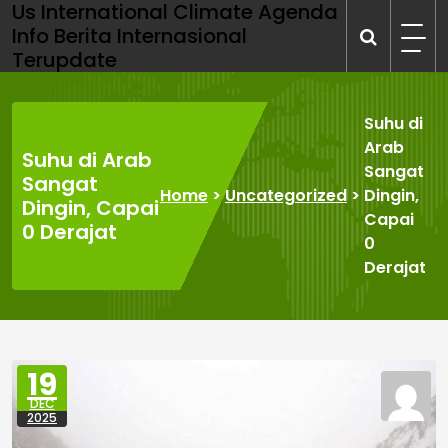
Us International Climate Agenda
Skip
Info Berita Internasional
to
Terupdate
content
Suhu di
Arab
Suhu di Arab
Sangat
Sangat
Home
>
Uncategorized
>
Dingin,
Dingin, Capai
Capai
0 Derajat
0
Derajat
19
DEC
2025