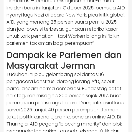
demokrasi—termasuk misoginisme anti-feminis.
Insiden baru ini lanjutan: Oktober 2025, pemuda AfD
nyanyi lagu Nazi di acara New York, picu kritik global.
AfD, yang menang 25 persen suara pemilu 2025
dan jadi oposisi terbesar, gunakan retorika kasar
untuk tarik perhatian—tapi Warken bilang ini “bikin
parlemen tak aman bagi perempuan”.
Dampak ke Parlemen dan
Masyarakat Jerman
Tuduhan ini picu gelombang solidaritas: 16
pengacara konstitusi dorong larang AfD, sebut
partai ancam norma demokrasi. Bundestag catat
naik teguran misoginis 300 persen sejak 2017, buat
perempuan politisi ragu bicara. Dampak sosial luas:
survei 2025 tunjuk 40 persen perempuan Jerman
takut politik karena ujaran kebencian online AfD. Di
Thuringia, AfD pegang “blocking minority” dan blok
pengangkatan hakim, tambah tekanan. Kritik dari