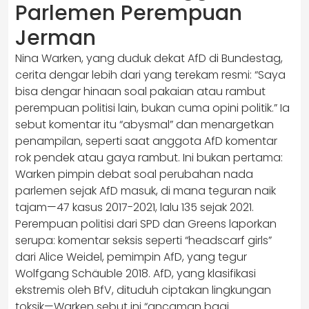
Parlemen Perempuan
Jerman
Nina Warken, yang duduk dekat AfD di Bundestag,
cerita dengar lebih dari yang terekam resmi: “Saya
bisa dengar hinaan soal pakaian atau rambut
perempuan politisi lain, bukan cuma opini politik.” Ia
sebut komentar itu “abysmal” dan menargetkan
penampilan, seperti saat anggota AfD komentar
rok pendek atau gaya rambut. Ini bukan pertama:
Warken pimpin debat soal perubahan nada
parlemen sejak AfD masuk, di mana teguran naik
tajam—47 kasus 2017-2021, lalu 135 sejak 2021.
Perempuan politisi dari SPD dan Greens laporkan
serupa: komentar seksis seperti “headscarf girls”
dari Alice Weidel, pemimpin AfD, yang tegur
Wolfgang Schäuble 2018. AfD, yang klasifikasi
ekstremis oleh BfV, dituduh ciptakan lingkungan
toksik—Warken sebut ini “ancaman bagi