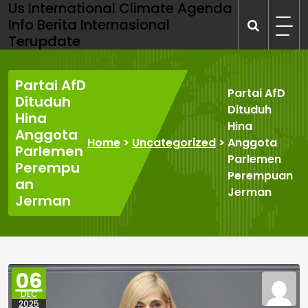
Us International Climate Agenda
Skip
Info Berita Internasional
to
Terupdate
content
Partai AfD
Partai AfD
Dituduh
Dituduh
Hina
Hina
Anggota
Home
>
Uncategorized
>
Anggota
Parlemen
Parlemen
Perempu
Perempuan
an
Jerman
Jerman
06
DEC
2025