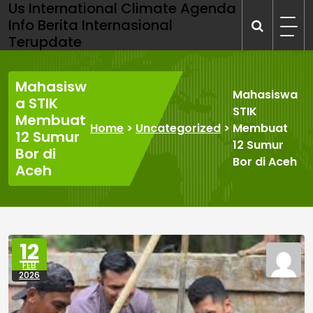
Us International Climate Agenda
Skip
Info Berita Internasional
to
Terupdate
content
Mahasisw
Mahasiswa
a STIK
STIK
Membuat
Home
>
Uncategorized
>
Membuat
12 Sumur
12 Sumur
Bor di
Bor di Aceh
Aceh
12
FEB
2026