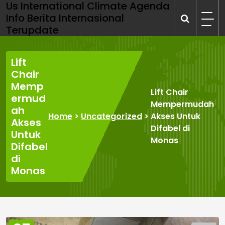
Us International Climate Agenda
Skip
Info Berita Internasional
to
Terupdate
content
Lift
Chair
Memp
Lift Chair
ermud
Mempermudah
ah
Home
>
Uncategorized
>
Akses Untuk
Akses
Difabel di
Untuk
Monas
Difabel
di
Monas