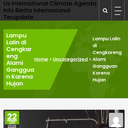
Us International Climate Agenda
Skip
Info Berita Internasional
to
Terupdate
content
Lampu
Lampu Lalin
Lalin di
di
Cengkar
Cengkareng
eng
Home
>
Uncategorized
>
Alami
Alami
Gangguan
Ganggua
Karena
n Karena
Hujan
Hujan
22
JAN
2026