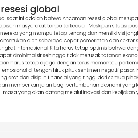
esesi global
rjadi saat ini adalah bahwa Ancaman resesi global mer
h lapisan masyarakat tanpa terkecuali. Meskipun situasi
i mereka yang mampu tetap tenang dan memiliki visi jan
itentukan oleh seberapa cepat pemerintah dan sektor
ingkat internasional. Kita harus tetap optimis bahwa de
 dapat diminimalisir sehingga tidak merusak tatanan ek
an harus tetap dijaga dengan terus memantau perkemba
mosional di tengah hiruk pikuk sentimen negatif pasar. 
g erat dan disiplin finansial yang tinggi dari semua pih
 dan memberikan jalan bagi pertumbuhan ekonomi yang le
-masa yang akan datang melalui inovasi dan kebijakan yan