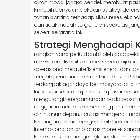
aliran modal jangka pendek membuat pasar 
kini lebih banyak melakukan strategi def
tahan banting terhadap siklus resesi ekono
dan tidak mudah tergiur oleh spekulasi jang
seperti sekarang ini.
Strategi Menghadapi 
Langkah yang perlu diambil oleh para pel
melakukan diversifikasi aset secara bija
operasional melalui efisiensi energi dan o
tengah penurunan permintaan pasar. Pemer
terdampak agar daya beli masyarakat di tin
Inovasi produk dan perluasan pasar ekspor
mengurangi ketergantungan pada pasar tra
anggaran merupakan benteng pertahanan 
akhir tahun depan. Edukasi mengenai lite
keuangan pribadi dengan lebih baik dan tid
internasional antar otoritas moneter sa
kondisi pasar keuangan global dan mengha