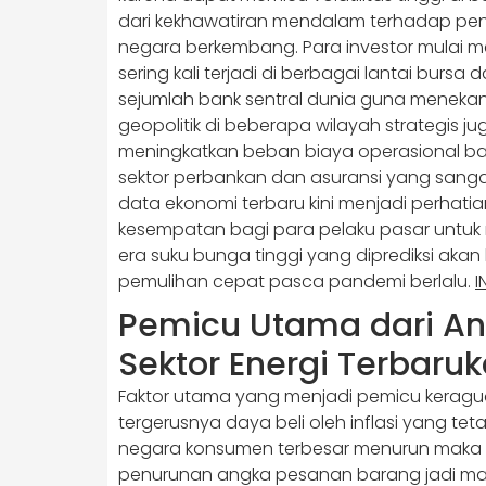
dari kekhawatiran mendalam terhadap pe
negara berkembang. Para investor mulai me
sering kali terjadi di berbagai lantai burs
sejumlah bank sentral dunia guna menekan 
geopolitik di beberapa wilayah strategis
meningkatkan beban biaya operasional bagi
sektor perbankan dan asuransi yang sangat 
data ekonomi terbaru kini menjadi perh
kesempatan bagi para pelaku pasar untuk m
era suku bunga tinggi yang diprediksi ak
pemulihan cepat pasca pandemi berlalu.
I
Pemicu Utama dari Anc
Sektor Energi Terbaru
Faktor utama yang menjadi pemicu keragu
tergerusnya daya beli oleh inflasi yang tet
negara konsumen terbesar menurun maka n
penurunan angka pesanan barang jadi maupu