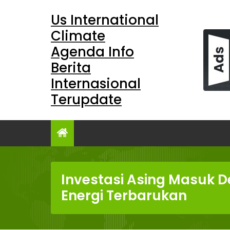
Skip
Us International
to
content
Climate
Agenda Info
Berita
Internasional
Terupdate
Investasi Asing Masuk D
Energi Terbarukan