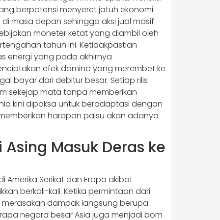
ng berpotensi menyeret jatuh ekonomi
 di masa depan sehingga aksi jual masif
 kebijakan moneter ketat yang diambil oleh
rtengahan tahun ini. Ketidakpastian
s energi yang pada akhirnya
i menciptakan efek domino yang merembet ke
 bayar dari debitur besar. Setiap rilis
am sekejap mata tanpa memberikan
nia kini dipaksa untuk beradaptasi dengan
at memberikan harapan palsu akan adanya
i Asing Masuk Deras ke
Amerika Serikat dan Eropa akibat
kan berkali-kali. Ketika permintaan dari
an merasakan dampak langsung berupa
berapa negara besar Asia juga menjadi bom