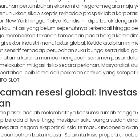
nurunan pertumbuhan ekonomi di negara-negara maju ya
nunjukkan sikap skeptis terhadap prospek laba korporasi
a dari New York hingga Tokyo. Kondisi ini diperburuk dengan
laju inflasi yang belum sepenuhnya terkendali hingga pe
 juga memberikan tekanan tambahan pada harga komodita
 sektor industri manufaktur global. Ketidakstabilan in
sensitif terhadap perubahan suku bunga serta risiko gagal
atian utama karena mampu mengubah sentimen pasar dal
elakukan mitigasi risiko secara perlahan. Masyarakat du
an bertahan lebih lama dari perkiraan semula yang semp
NFO SLOT
aman resesi global: Investas
kan
an pasar adalah melambatnya konsumsi rumah tangga di 
ap berada di level tinggi meskipun suku bunga sudah dinaik
egara-negara eksportir di Asia termasuk Indonesia ak
n bahan baku industri. Selain itu krisis properti di be