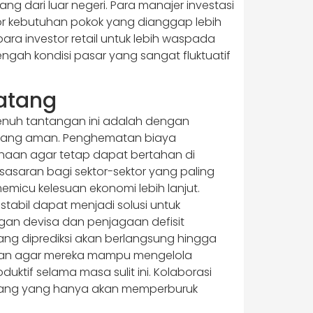
 dari luar negeri. Para manajer investasi
tor kebutuhan pokok yang dianggap lebih
ara investor retail untuk lebih waspada
engah kondisi pasar yang sangat fluktuatif
atang
penuh tantangan ini adalah dengan
s yang aman. Penghematan biaya
usahaan agar tetap dapat bertahan di
sasaran bagi sektor-sektor yang paling
emicu kelesuan ekonomi lebih lanjut.
tabil dapat menjadi solusi untuk
gan devisa dan penjagaan defisit
g diprediksi akan berlangsung hingga
atkan agar mereka mampu mengelola
ktif selama masa sulit ini. Kolaborasi
a uang yang hanya akan memperburuk