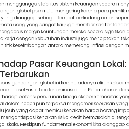
n mengganggu stabilitas sistem keuangan secara menyel
 keuangan global pun mulai mengering karena para pemilik
n yang dianggap sebagai tempat berlindung aman sepert
tukar mata uang yang sangat liar juga memberikan tantang
 menggerus margin keuntungan mereka secara signifikan 
 kerja dengan kebutuhan industri juga menciptakan tek
 titik keseimbangan antara memerangi inflasi dengan m
rhadap Pasar Keuangan Lokal: 
i Terbarukan
imbas guncangan global ini karena adanya aliran keluar
anan di aset-aset berdenominasi dolar. Pelemahan ind
 terhadap potensi penurunan kinerja ekspor komoditas ya
al dalam negeri pun terpaksa mengambil kebijakan yang
terlalu jauh yang dapat memicu kenaikan harga barang imp
 mengantisipasi kenaikan risiko kredit bermasalah di ten
gai skala. Meskipun fundamental ekonomi kita dianggap