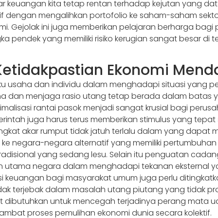
keuangan kita tetap rentan terhadap kejutan yang datang
ensif dengan mengalihkan portofolio ke saham-saham sek
mi. Gejolak ini juga memberikan pelajaran berharga bagi p
ka pendek yang memiliki risiko kerugian sangat besar di t
Ketidakpastian Ekonomi Mend
aku usaha dan individu dalam menghadapi situasi yang 
ksana dan menjaga rasio utang tetap berada dalam bata
ptimalisasi rantai pasok menjadi sangat krusial bagi per
intah juga harus terus memberikan stimulus yang tepat 
gkat akar rumput tidak jatuh terlalu dalam yang dapat m
 ke negara-negara alternatif yang memiliki pertumbuhan s
disional yang sedang lesu. Selain itu penguatan cadan
utama negara dalam menghadapi tekanan eksternal yan
rasi keuangan bagi masyarakat umum juga perlu ditingk
ak terjebak dalam masalah utang piutang yang tidak produ
ngat dibutuhkan untuk mencegah terjadinya perang mat
mbat proses pemulihan ekonomi dunia secara kolektif.