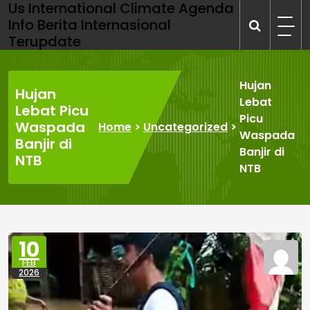
Us International Climate Agenda
Skip
Info Berita Internasional
to
Terupdate
content
Hujan
Hujan
Lebat
Lebat Picu
Picu
Waspada
Home
>
Uncategorized
>
Waspada
Banjir di
Banjir di
NTB
NTB
10
FEB
2026