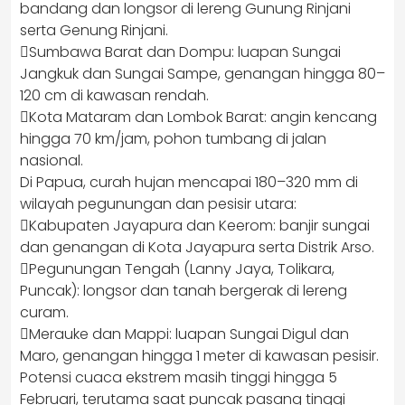
bandang dan longsor di lereng Gunung Rinjani
serta Genung Rinjani.
Sumbawa Barat dan Dompu: luapan Sungai
Jangkuk dan Sungai Sampe, genangan hingga 80–
120 cm di kawasan rendah.
Kota Mataram dan Lombok Barat: angin kencang
hingga 70 km/jam, pohon tumbang di jalan
nasional.
Di Papua, curah hujan mencapai 180–320 mm di
wilayah pegunungan dan pesisir utara:
Kabupaten Jayapura dan Keerom: banjir sungai
dan genangan di Kota Jayapura serta Distrik Arso.
Pegunungan Tengah (Lanny Jaya, Tolikara,
Puncak): longsor dan tanah bergerak di lereng
curam.
Merauke dan Mappi: luapan Sungai Digul dan
Maro, genangan hingga 1 meter di kawasan pesisir.
Potensi cuaca ekstrem masih tinggi hingga 5
Februari, terutama saat puncak pasang tinggi