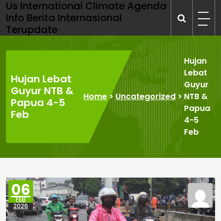
Us International Climate Agenda
Skip
Info Berita Internasional
to
Terupdate
content
Hujan
Lebat
Hujan Lebat
Guyur
Guyur NTB &
Home
>
Uncategorized
>
NTB &
Papua 4-5
Papua
Feb
4-5
Feb
06
FEB
2026