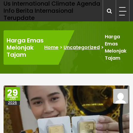
Us International Climate Agenda
Skip
Info Berita Internasional
to
Terupdate
content
Harga
Harga Emas
Emas
Melonjak
Home
>
Uncategorized
>
Melonjak
Tajam
Tajam
29
JAN
2026