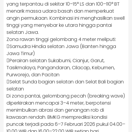
yang terpantau di sekitar 10–15° LS dan 100–110° BT
menarik massa udara basah dan memperkuat
angin permukaan. Kombinasi ini menghasilkan swell
tinggi yang menyebar ke utara hingga pantai
selatan Jawa.
Zona rawan tinggi gelombang 4 meter meliputi:
Samudra Hindia selatan Jawa (Banten hingga
Jawa Timur)
Perairan selatan Sukabumi, Cianjur, Garut,
Tasikmalaya, Pangandaran, Cilacap, Kebumen,
Purworejo, dan Pacitan
Selat Sunda bagian selatan dan Selat Bali bagian
selatan
Di zona pantai, gelombang pecah (breaking wave)
diperkirakan mencapai 3–4 meter, berpotensi
menimbulkan abrasi dan genangan rob di
kawasan rendah. BMKG memprediksi kondisi
puncak terjadi pada 6–7 Februari 2026 pukul 04.00–
10.00 WIB dan 16.00–22.00 WIB setiap hari.