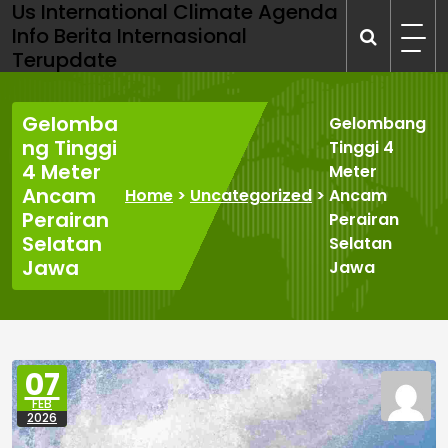
Us International Climate Agenda
Skip
Info Berita Internasional
to
Terupdate
content
Gelomba
Gelombang
ng Tinggi
Tinggi 4
4 Meter
Meter
Ancam
Home
>
Uncategorized
>
Ancam
Perairan
Perairan
Selatan
Selatan
Jawa
Jawa
07
FEB
2026