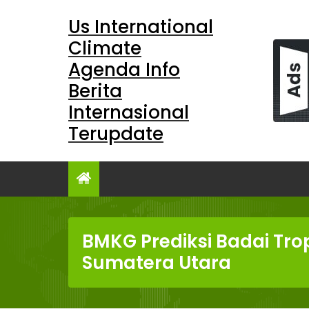
Skip
Us International
to
content
Climate
Agenda Info
Berita
Internasional
Terupdate
BMKG Prediksi Badai Tro
Sumatera Utara