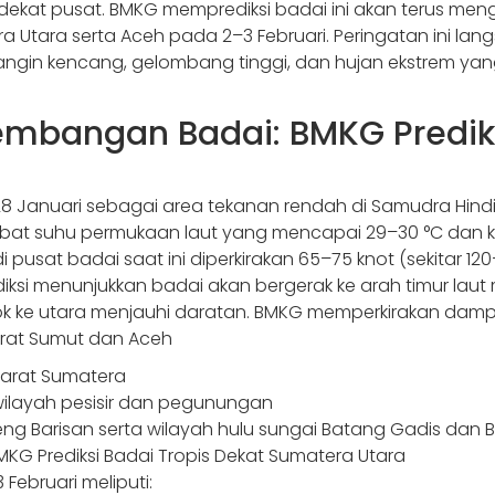
dekat pusat. BMKG memprediksi badai ini akan terus me
a Utara serta Aceh pada 2–3 Februari. Peringatan ini la
ngin kencang, gelombang tinggi, dan hujan ekstrem yan
kembangan Badai: BMKG Prediks
da 28 Januari sebagai area tekanan rendah di Samudra Hindi
kibat suhu permukaan laut yang mencapai 29–30 °C dan 
i pusat badai saat ini diperkirakan 65–75 knot (sekitar 
ksi menunjukkan badai akan bergerak ke arah timur laut 
ok ke utara menjauhi daratan. BMKG memperkirakan damp
arat Sumut dan Aceh
barat Sumatera
wilayah pesisir dan pegunungan
reng Barisan serta wilayah hulu sungai Batang Gadis dan 
KG Prediksi Badai Tropis Dekat Sumatera Utara
 Februari meliputi: