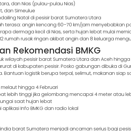
tara, dan Nias (pulau-pulau Nias)
t, dan Simeulue
ailing Natal di pesisir barat Sumatera Utara
dah terasa: angin kencang 60–70 km/jam menyebabkan po
apa dermaga kecil di Nias, serta hujan lebat mulai me
12 rumah rusak ringan akibat angin dan 8 keluarga mengu
dan Rekomendasi BMKG
 wilayah pesisir barat Sumatera Utara dan Aceh hingga 
urat di kabupaten pesisir. Posko gabungan dibuka di Gu
a. Bantuan logistik berupa terpal, selimut, makanan siap sa
melaut hingga 4 Februari
t lebih tinggi jika gelombang mencapai 4 meter atau le
 sungai saat hujan lebat
aplikasi Info BMKG dan radio lokal
india barat Sumatera menjadi ancaman serius bagi pesi