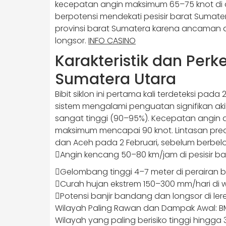
kecepatan angin maksimum 65–75 knot di 
berpotensi mendekati pesisir barat Sumater
provinsi barat Sumatera karena ancaman a
longsor.
INFO CASINO
Karakteristik dan Per
Sumatera Utara
Bibit siklon ini pertama kali terdeteksi pa
sistem mengalami penguatan signifikan a
sangat tinggi (90–95%). Kecepatan angin d
maksimum mencapai 90 knot. Lintasan predi
dan Aceh pada 2 Februari, sebelum berbel
Angin kencang 50–80 km/jam di pesisir b
Gelombang tinggi 4–7 meter di perairan 
Curah hujan ekstrem 150–300 mm/hari di 
Potensi banjir bandang dan longsor di le
Wilayah Paling Rawan dan Dampak Awal: BM
Wilayah yang paling berisiko tinggi hingga 3