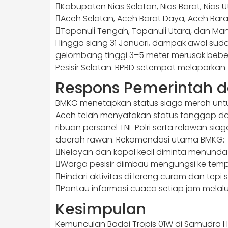
Kabupaten Nias Selatan, Nias Barat, Nias U
Aceh Selatan, Aceh Barat Daya, Aceh Bara
Tapanuli Tengah, Tapanuli Utara, dan Mand
Hingga siang 31 Januari, dampak awal su
gelombang tinggi 3–5 meter merusak beber
Pesisir Selatan. BPBD setempat melaporkan 
Respons Pemerintah 
BMKG menetapkan status siaga merah untuk
Aceh telah menyatakan status tanggap dar
ribuan personel TNI-Polri serta relawan siag
daerah rawan. Rekomendasi utama BMKG:
Nelayan dan kapal kecil diminta menunda 
Warga pesisir diimbau mengungsi ke tempa
Hindari aktivitas di lereng curam dan tepi
Pantau informasi cuaca setiap jam melalui 
Kesimpulan
Kemunculan Badai Tropis 01W di Samudra H