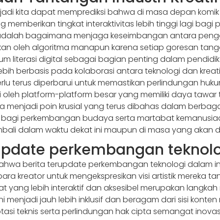
rjadi kita dapat memprediksi bahwa di masa depan komi
emberikan tingkat interaktivitas lebih tinggi lagi bagi
 adalah bagaimana menjaga keseimbangan antara peng
antikan oleh algoritma manapun karena setiap goresan tan
lum literasi digital sebagai bagian penting dalam pendi
 berbasis pada kolaborasi antara teknologi dan kreativita
perlu terus diperbarui untuk memastikan perlindungan huk
i oleh platform-platform besar yang memiliki daya tawar 
 menjadi poin krusial yang terus dibahas dalam berbagai
 bagi perkembangan budaya serta martabat kemanusiaa
mbali dalam waktu dekat ini maupun di masa yang akan 
rupdate perkembangan teknol
ahwa berita terupdate perkembangan teknologi dalam ind
ra kreator untuk mengekspresikan visi artistik mereka ta
t yang lebih interaktif dan aksesibel merupakan langkah
ini menjadi jauh lebih inklusif dan beragam dari sisi kon
si teknis serta perlindungan hak cipta semangat inovasi