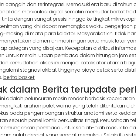
n canggih dan terintegrasi. Memasuki era baru di tahun d
sional dan manipulasi digital semakin memudar berkat h
n tinta dengan sangat presisi hingga ke tingkat mikros
a seniman yang kini dapat memangkas waktu pengerjaan 
ng-masing di mata para kolektor. Masyarakat kini tidak h
menyertakan elemen animasi ringan serta musik latar ya
 adegan yang disajikan. Kecepatan distribusi informasi
 untuk meraih jutaan pembaca dalam hitungan jam sete
 dan kemudahan akses ini menjadi katalisator utama bagi
alami stagnasi akibat tingginya biaya cetak serta distrib
a.
berita basket
ak dalam Berita terupdate p
 ini adalah peluncuran mesin render berbasis kecerda
ikuti arahan palet warna yang telah ditentukan oleh san
fokus pada pengembangan struktur anatomi serta kedalam
an sebuah panel komik berkualitas tinggi. Perusahaan tek
ng memungkinkan pembaca untuk seolah-olah masuk ke dal
enam puluh derajat yang sangat memukau. Selain itu siste