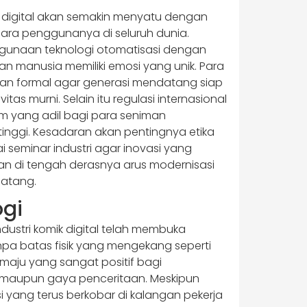
k digital akan semakin menyatu dengan
 para penggunanya di seluruh dunia.
gunaan teknologi otomatisasi dengan
gan manusia memiliki emosi yang unik. Para
dikan formal agar generasi mendatang siap
s murni. Selain itu regulasi internasional
um yang adil bagi para seniman
tinggi. Kesadaran akan pentingnya etika
 seminar industri agar inovasi yang
n di tengah derasnya arus modernisasi
datang.
ogi
ustri komik digital telah membuka
npa batas fisik yang mengekang seperti
 maju yang sangat positif bagi
ten maupun gaya penceritaan. Meskipun
 yang terus berkobar di kalangan pekerja