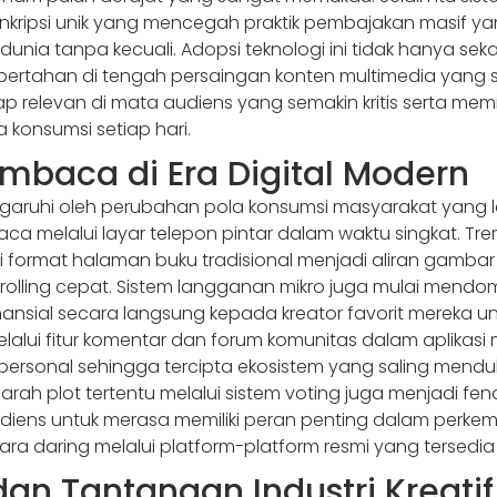
kripsi unik yang mencegah praktik pembajakan masif ya
dunia tanpa kecuali. Adopsi teknologi ini tidak hanya sek
 bertahan di tengah persaingan konten multimedia yang s
p relevan di mata audiens yang semakin kritis serta memil
 konsumsi setiap hari.
mbaca di Era Digital Modern
ngaruhi oleh perubahan pola konsumsi masyarakat yang le
a melalui layar telepon pintar dalam waktu singkat. Tr
 format halaman buku tradisional menjadi aliran gambar
crolling cepat. Sistem langganan mikro juga mulai men
sial secara langsung kepada kreator favorit mereka un
rah melalui fitur komentar dan forum komunitas dalam apl
personal sehingga tercipta ekosistem yang saling mendu
ah plot tertentu melalui sistem voting juga menjadi fe
ens untuk merasa memiliki peran penting dalam perkemba
ara daring melalui platform-platform resmi yang tersedia 
an Tantangan Industri Kreatif