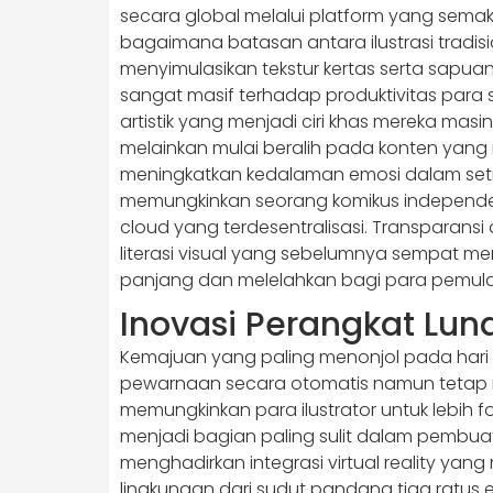
secara global melalui platform yang semaki
bagaimana batasan antara ilustrasi tradi
menyimulasikan tekstur kertas serta sapua
sangat masif terhadap produktivitas par
artistik yang menjadi ciri khas mereka masi
melainkan mulai beralih pada konten yang 
meningkatkan kedalaman emosi dalam setiap
memungkinkan seorang komikus independen
cloud yang terdesentralisasi. Transparansi
literasi visual yang sebelumnya sempat meng
panjang dan melelahkan bagi para pemul
Inovasi Perangkat Lun
Kemajuan yang paling menonjol pada hari
pewarnaan secara otomatis namun tetap meng
memungkinkan para ilustrator untuk lebih 
menjadi bagian paling sulit dalam pembuat
menghadirkan integrasi virtual reality ya
lingkungan dari sudut pandang tiga ratus 