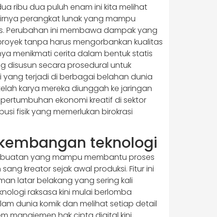
ua ribu dua puluh enam ini kita melihat
adirnya perangkat lunak yang mampu
kopis. Perubahan ini membawa dampak yang
proyek tanpa harus mengorbankan kualitas
anya menikmati cerita dalam bentuk statis
ng disusun secara prosedural untuk
 yang terjadi di berbagai belahan dunia
lah karya mereka diunggah ke jaringan
 pertumbuhan ekonomi kreatif di sektor
usi fisik yang memerlukan birokrasi
erkembangan teknologi
san buatan yang mampu membantu proses
g kreator sejak awal produksi. Fitur ini
an latar belakang yang sering kali
nologi raksasa kini mulai berlomba
am dunia komik dan melihat setiap detail
m manajemen hak cipta digital kini