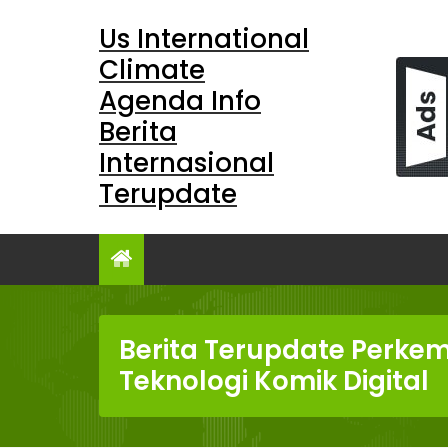
Skip
Us International
to
content
Climate
Agenda Info
Berita
Internasional
Terupdate
Berita Terupdate Perk
Teknologi Komik Digital