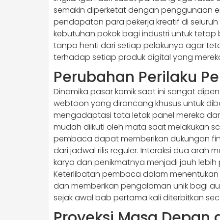
semakin diperketat dengan penggunaan en
pendapatan para pekerja kreatif di seluruh 
kebutuhan pokok bagi industri untuk tetap
tanpa henti dari setiap pelakunya agar teta
terhadap setiap produk digital yang mereka
Perubahan Perilaku Pe
Dinamika pasar komik saat ini sangat dipe
webtoon yang dirancang khusus untuk dibac
mengadaptasi tata letak panel mereka dari
mudah diikuti oleh mata saat melakukan s
pembaca dapat memberikan dukungan finan
dari jadwal rilis reguler. Interaksi dua a
karya dan penikmatnya menjadi jauh lebih 
Keterlibatan pembaca dalam menentukan ar
dan memberikan pengalaman unik bagi audi
sejak awal bab pertama kali diterbitkan sec
Proyeksi Masa Depan d