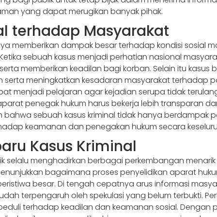
ahaman yang dapat merugikan banyak pihak.
l terhadap Masyarakat
ya memberikan dampak besar terhadap kondisi sosial m
etika sebuah kasus menjadi perhatian nasional masyara
ta memberikan keadilan bagi korban. Selain itu kasus b
erta meningkatkan kesadaran masyarakat terhadap potens
at menjadi pelajaran agar kejadian serupa tidak terulang
aparat penegak hukum harus bekerja lebih transparan d
an bahwa sebuah kasus kriminal tidak hanya berdampak pad
adap keamanan dan penegakan hukum secara keseluru
aru Kasus Kriminal
ublik selalu menghadirkan berbagai perkembangan menar
 menunjukkan bagaimana proses penyelidikan aparat huk
ristiwa besar. Di tengah cepatnya arus informasi masyar
ah terpengaruh oleh spekulasi yang belum terbukti. Perh
peduli terhadap keadilan dan keamanan sosial. Dengan 