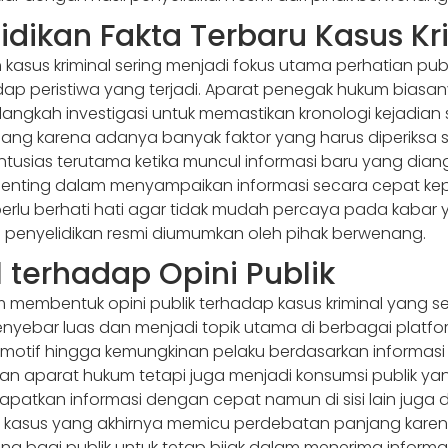
dikan Fakta Terbaru Kasus Kr
sus kriminal sering menjadi fokus utama perhatian publi
 peristiwa yang terjadi. Aparat penegak hukum biasa
langkah investigasi untuk memastikan kronologi kejadian
ang karena adanya banyak faktor yang harus diperiksa 
usias terutama ketika muncul informasi baru yang dian
n penting dalam menyampaikan informasi secara cepat k
perlu berhati hati agar tidak mudah percaya pada kabar
 penyelidikan resmi diumumkan oleh pihak berwenang.
 terhadap Opini Publik
am membentuk opini publik terhadap kasus kriminal yang
yebar luas dan menjadi topik utama di berbagai platform
 motif hingga kemungkinan pelaku berdasarkan informas
san aparat hukum tetapi juga menjadi konsumsi publik yang
atkan informasi dengan cepat namun di sisi lain juga 
ikit kasus yang akhirnya memicu perdebatan panjang ka
ing bagi publik untuk tetap bijak dalam menerima informa