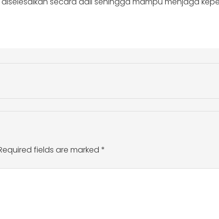
at diselesaikan secara adil sehingga mampu menjaga ke
Required fields are marked
*