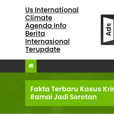
Skip
Us International
to
content
Climate
Agenda Info
Berita
Internasional
Terupdate
Fakta Terbaru Kasus Kri
Ramai Jadi Sorotan